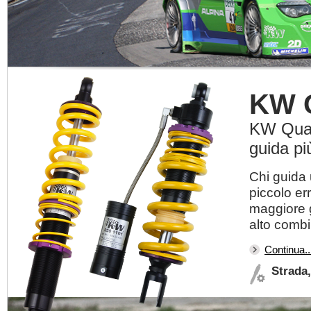
KW 
KW Quad 
guida pi
Chi guida 
piccolo er
maggiore g
alto combin
Continua..
Strada,