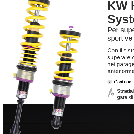
KW H
Sys
Per supe
sportive
Con il sis
superare o
nei garage
anteriorme
Continua..
Stradal
gare di