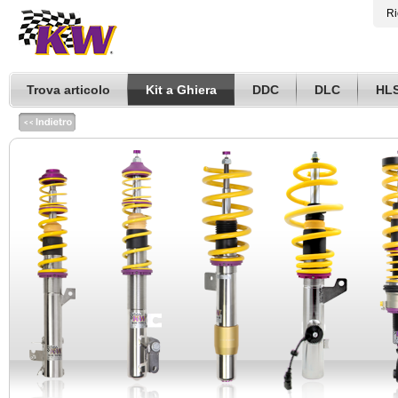
Ri
Trova articolo
Kit a Ghiera
DDC
DLC
HL