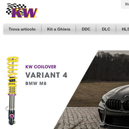
Ri
Trova articolo
Kit a Ghiera
DDC
DLC
HL