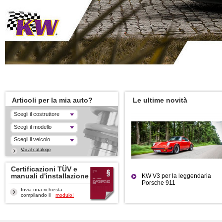
Articoli per la mia auto?
Le ultime novità
Scegli il costruttore
Scegli il modello
Scegli il veicolo
Vai al catalogo
Certificazioni TÜV e
manuali d'installazione
KW V3 per la leggendaria
Porsche 911
Invia una richiesta
compilando il
modulo!